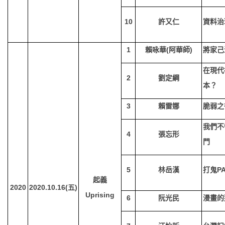
10
許又仁
資料治
1
賴咏華(阿華師)
將家己
在現代
2
劉定綱
本？
3
賴雷娜
脆弱之
我們不
4
張忘形
門
5
林岳漢
打鬼PA
起義
2020
2020.10.16(
五)
Uprising
6
阮光民
漫畫的