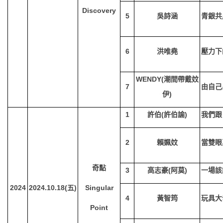
Discovery
5
吳詩涵
青銀共
6
洪唯堯
壓力下
WENDY(
潮間帶戴妏
7
由自己
伊)
1
許伯(許伯諭)
我們跟
2
賴姵妏
當雙眼
奇點
3
高志豪(阿莫)
一場該
2024
2024.10.18(
五)
Singular
4
黃智筠
玩具大
Point