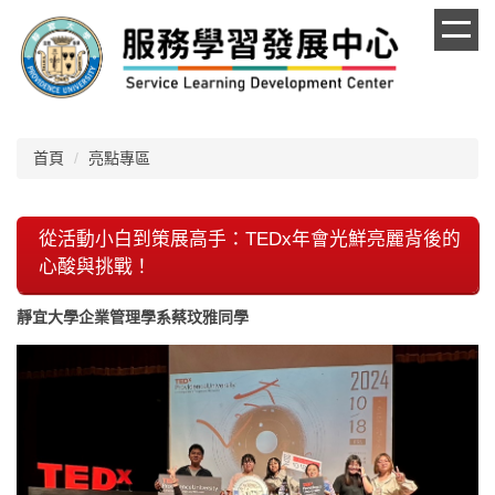
跳
到
主
要
內
容
區
首頁
亮點專區
從活動小白到策展高手：TEDx年會光鮮亮麗背後的
心酸與挑戰！
靜宜大學企業管理學系蔡玟雅同學