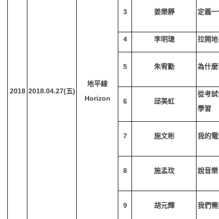
3
姜樂靜
定義一
4
李明璁
拉開地
5
朱宥勳
為什麼
地平線
2018
2018.04.27(
五)
從考試
Horizon
6
邱美虹
學習
7
施文彬
我的電
8
施孟玟
說音樂
9
胡元輝
我們需