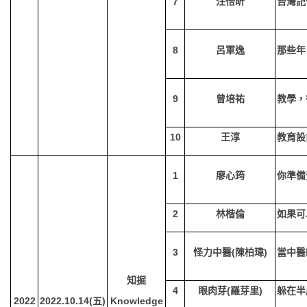
7
汪怡昕
台灣記
8
呂軍逸
那些年
9
曾培祐
教學，
10
王淳
教育設
1
廖心筠
你準備
2
林楷倫
如果可
3
怪力中醫(陳柏瑋)
當中醫
知掘
4
眼肉芽(羅芽里)
躲在半
2022
2022.10.14(
五)
Knowledge