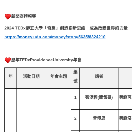
新聞媒體報導
2024 TEDx
靜宜大學「奇想」創造嶄新思維 成為改變世界的力量
https://money.udn.com/money/story/5635/8324210
歷年TEDxProvidenceUniversity年會
編
年
活動日期
年會主題
講者
號
1
張湧程(聞氫哥)
興趣可
2
曾博恩
興趣沒