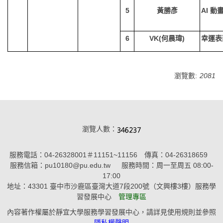
5
黃勝彥
AI
動
6
VK(
何晨瑋)
幸運表
瀏覽數:
2081
瀏覽人數：
服務電話：04-26328001＃11151~11156 傳真：04-26318659
服務信箱：pu10180@pu.edu.tw 服務時間：周一至周五 08:00-
17:00
地址：43301 臺中市沙鹿區臺灣大道7段200號（文興樓3樓）服務學
習發展中心
管理專區
內容著作權屬於靜宜大學服務學習發展中心，請詳見使用規則並參照
隱私權聲明