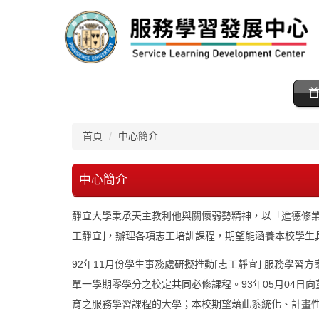
跳
到
主
要
內
容
區
首頁
中心簡介
中心簡介
靜宜大學秉承天主教利他與關懷弱勢精神，以「進德修業
工靜宜⌋，辦理各項志工培訓課程，期望能涵養本校學
92年11月份學生事務處研擬推動⌈志工靜宜⌋ 服務學習
單一學期零學分之校定共同必修課程。93年05月04日
育之服務學習課程的大學；本校期望藉此系統化、計畫性