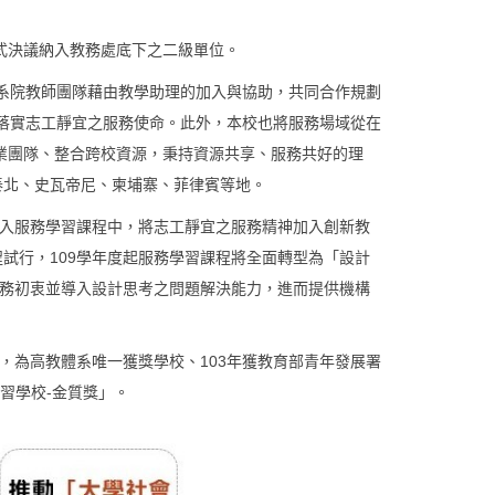
正式決議納入教務處底下之二級單位。
跨系院教師團隊藉由教學助理的加入與協助，共同合作規劃
以落實志工靜宜之服務使命。此外，本校也將服務場域從在
專業團隊、整合跨校資源，秉持資源共享、服務共好的理
泰北、史瓦帝尼、柬埔寨、菲律賓等地。
導入服務學習課程中，將志工靜宜之服務精神加入創新教
試行，109學年度起服務學習課程將全面轉型為「設計
服務初衷並導入設計思考之問題解決能力，進而提供機構
，為高教體系唯一獲獎學校、103年獲教育部青年發展署
習學校-金質獎」。