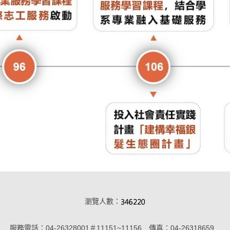
瀏覽人數：
服務電話：04-26328001＃11151~11156 傳真：04-26318659