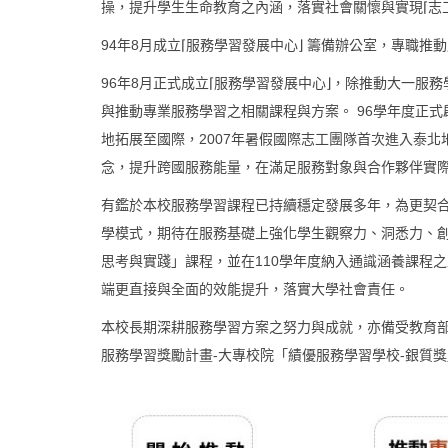
操，提升學生生命教育之內涵，落實社會關懷與實現⌈志工
94年8月成立⌈服務學習發展中心⌋ 籌備辦公室，專職
96年8月正式成立⌈服務學習發展中心⌋，除推動大一
與推動專業服務學習之相關課程與方案。 96學年度正
地拓展至國際，2007年暑假國際志工團隊首次進入泰
念，提升跨國服務能量，在滿足服務對象與合作夥伴實
有鑑於本校服務學習課程已持續穩定發展多年，為更契合
學模式，期待在服務基礎上強化學生觀察力、洞悉力、創
思考與實踐」課程，並在110學年度納入通識涵養課程
端更直接與全面的效能提升，落實大學社會責任。
本校長期深耕服務學習方案之努力與成就，亦備受教育部
服務學習獎勵計畫-大專校院「績優服務學習學校-銀質獎