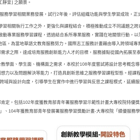
靜宜⌋ 之願景。
推動服務學習相關業務發展，試行2年後，評估組織功能與學生學習成效，
服務學習相關執行工作之外，更強化與課程結合，積極推動成立不同議題之
式啟動專業服務學習課程，透過結合系所專業服務，實踐在地關懷行動，
北地區，為當地華語文教育服務努力。國際志工服務計畫藉由導入跨領域
際需求之際，達成培育服務創新能力人才的目標，服務據點從國內拓展至
教學面、學生面、機構面之需求，本校於108年度嘗試將設計思考概念
想力以及問題解決等能力，打造具創新思維之服務學習課程型態。經課程
之跨域與設計向度，引導學生在實作中進行學習與反思之課程模式，延續
肯定，包括102年度獲教育部青年署服務學習示範性計畫大專校院特優獎
」、104年獲教育部青年發展署服務學習獎勵計畫-大專校院「績優服務學