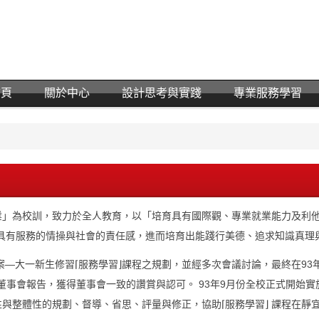
首頁
關於中心
設計思考與實踐
專業服務學習
」為校訓，致力於全人教育，以「培育具有國際觀、專業就業能力及利他
生具有服務的情操與社會的責任感，進而培育出能踐行美德、追求知識真理
方案—大一新生修習⌈服務學習⌋課程之規劃，並經多次會議討論，最終在93
向董事會報告，獲得董事會一致的讚賞與認可。 93年9月份全校正式開始
與整體性的規劃、督導、省思、評量與修正，協助⌈服務學習⌋ 課程在靜