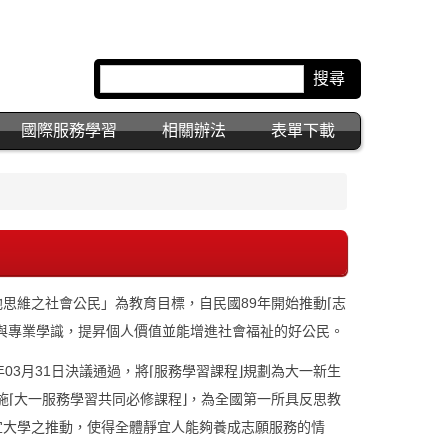
搜尋
國際服務學習
相關辦法
表單下載
思維之社會公民」為教育目標，自民國89年開始推動⌈志
與專業學識，提昇個人價值並能增進社會福祉的好公民。
年03月31日決議通過，將⌈服務學習課程⌋規劃為大一新生
實施⌈大一服務學習共同必修課程⌋，為全國第一所具反思教
宜大學之推動，使得全體靜宜人能夠養成志願服務的情